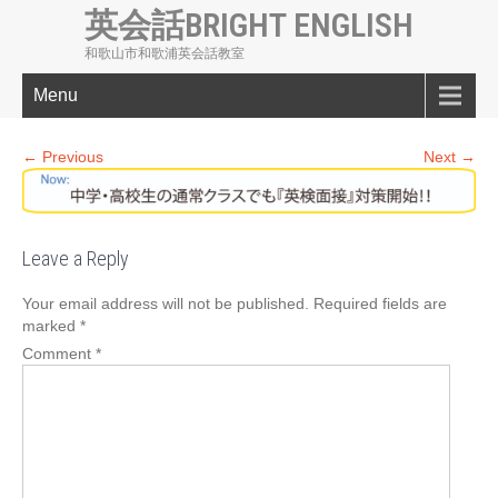
英会話BRIGHT ENGLISH
和歌山市和歌浦英会話教室
Menu
← Previous
Next →
Leave a Reply
Your email address will not be published.
Required fields are
marked
*
Comment
*