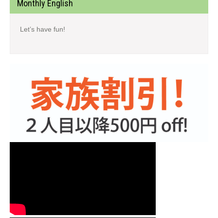
Monthly English
Let’s have fun!