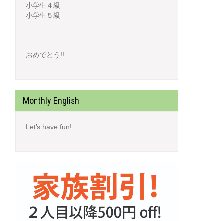
小学生４級
小学生５級
おめでとう!!
Monthly English
Let’s have fun!