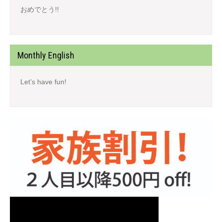
おめでとう!!
Monthly English
Let’s have fun!