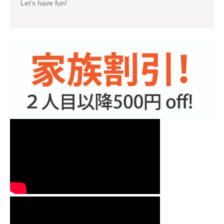
Let’s have fun!